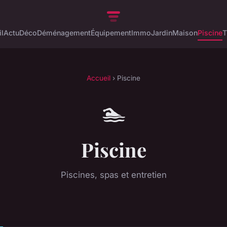
l
Actu
Déco
Déménagement
Équipement
Immo
Jardin
Maison
Piscine
T
Accueil
› Piscine
🏊
Piscine
Piscines, spas et entretien