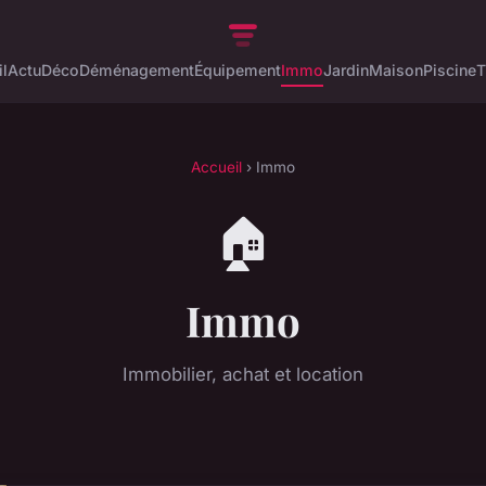
l
Actu
Déco
Déménagement
Équipement
Immo
Jardin
Maison
Piscine
T
Accueil
› Immo
🏠
Immo
Immobilier, achat et location