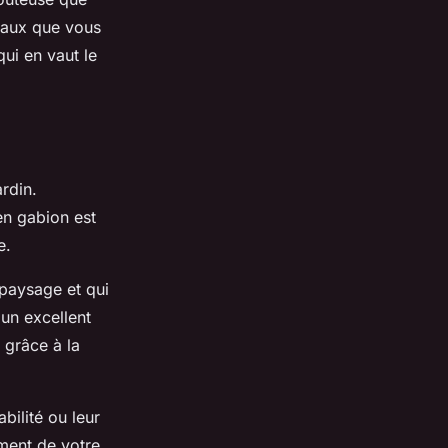
iaux que vous
qui en vaut le
rdin.
en gabion est
e.
paysage et qui
un excellent
 grâce à la
bilité ou leur
ment de votre