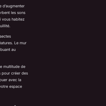
e d’augmenter
orbent les sons
si vous habitez
llité.
nsectes
réatures. Le mur
ibuant au
ne multitude de
s pour créer des
jouer avec la
 votre espace