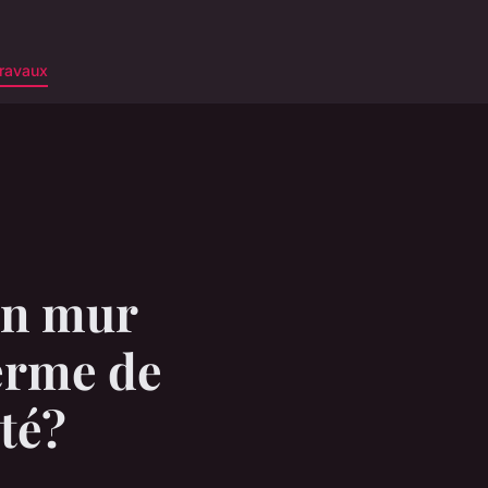
ravaux
un mur
terme de
té?