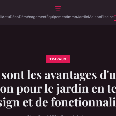
l
Actu
Déco
Déménagement
Équipement
Immo
Jardin
Maison
Piscine
T
TRAVAUX
 sont les avantages d'
on pour le jardin en 
sign et de fonctionnali