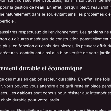
ion sont non seulement robustes, mais ils sont aussi perméa
pour la gestion de l’
eau
. En effet, lorsqu’il pleut, l’eau s’infi
rne naturellement dans le sol, évitant ainsi les problèmes d’
erficiel.
aussi très respectueux de l’environnement. Les
gabions
ne n
 béton ou d’autres matériaux de construction potentiellement 
 plus, en fonction du choix des pierres, ils peuvent offrir d
créatures, contribuant ainsi à la biodiversité de votre jardin
ement durable et économique
e des murs en gabion est leur durabilité. En effet, une foi
ur, vous pouvez vous attendre à ce qu’il reste en place pen
ées. Les
gabions
sont conçus pour résister aux intempéries 
n choix durable pour votre jardin.
miques, l’installation d’un mur en gabion peut être moins 