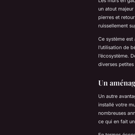
Les murs en gab
un atout majeur 
pierres et retou
ruissellement sup
Ce système est 
l’utilisation de
l’écosystème. De
diverses petites 
Un aménag
Un autre avantag
installé votre m
nombreuses ann
ce qui en fait u
En termes écono