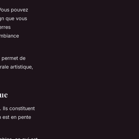
 Vous pouvez
ign que vous
erres
ambiance
s permet de
ale artistique,
que
 Ils constituent
in est en pente