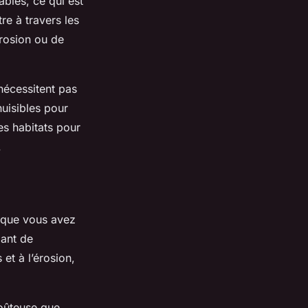
bles, ce qui est
ltre à travers les
érosion ou de
écessitent pas
nuisibles pour
es habitats pour
.
s que vous avez
dant de
et à l’érosion,
coûteuse que